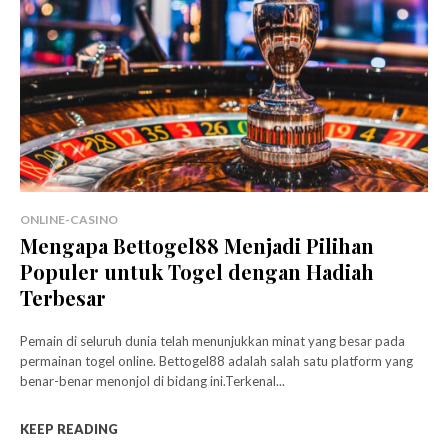
ONLINE-CASINO
Mengapa Bettogel88 Menjadi Pilihan
Populer untuk Togel dengan Hadiah
Terbesar
Pemain di seluruh dunia telah menunjukkan minat yang besar pada
permainan togel online. Bettogel88 adalah salah satu platform yang
benar-benar menonjol di bidang ini.Terkenal...
KEEP READING