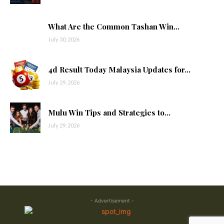
What Are the Common Tashan Win...
July 30, 2026
4d Result Today Malaysia Updates for...
July 29, 2026
Mulu Win Tips and Strategies to...
July 29, 2026
- Advertisement -